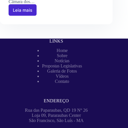
Câmara dos…
Leia mais
LINKS
Home
Sobre
Notícias
Propostas Legislativas
Galeria de Fotos
Vídeos
Contato
ENDEREÇO
Rua das Paparaubas, QD 19 Nº 26
Loja 09, Pararaubas Center
São Francisco, São Luís - MA