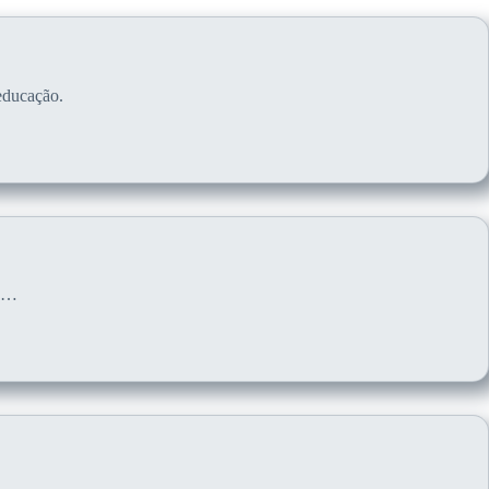
 educação.
 o…