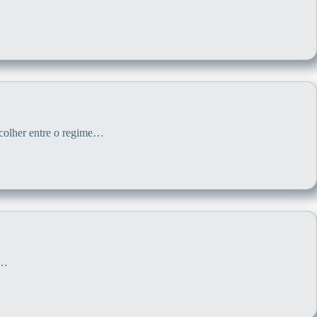
scolher entre o regime…
r…