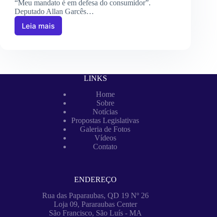
“Meu mandato é em defesa do consumidor”.
Deputado Allan Garcês…
Leia mais
LINKS
Home
Sobre
Notícias
Propostas Legislativas
Galeria de Fotos
Vídeos
Contato
ENDEREÇO
Rua das Paparaubas, QD 19 Nº 26
Loja 09, Pararaubas Center
São Francisco, São Luís - MA