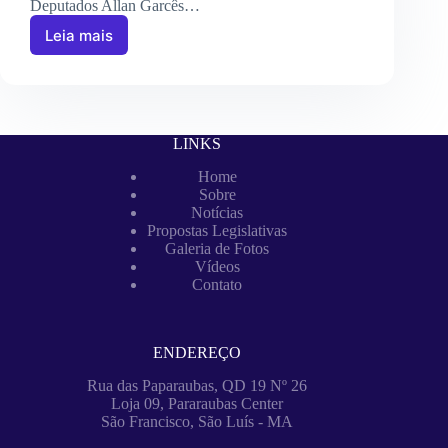
Deputados Allan Garcês…
Leia mais
LINKS
Home
Sobre
Notícias
Propostas Legislativas
Galeria de Fotos
Vídeos
Contato
ENDEREÇO
Rua das Paparaubas, QD 19 Nº 26
Loja 09, Pararaubas Center
São Francisco, São Luís - MA