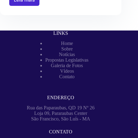
LINKS
Home
Sobre
Notícias
Propostas Legislativas
Galeria de Fotos
Vídeos
Contato
ENDEREÇO
Rua das Paparaubas, QD 19 Nº 26
Loja 09, Pararaubas Center
São Francisco, São Luís - MA
CONTATO