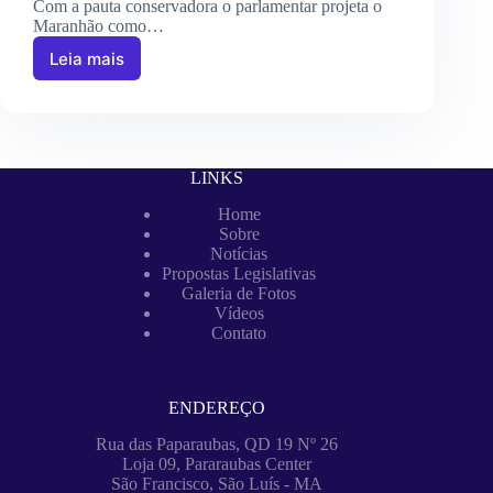
Com a pauta conservadora o parlamentar projeta o
Maranhão como…
Leia mais
LINKS
Home
Sobre
Notícias
Propostas Legislativas
Galeria de Fotos
Vídeos
Contato
ENDEREÇO
Rua das Paparaubas, QD 19 Nº 26
Loja 09, Pararaubas Center
São Francisco, São Luís - MA