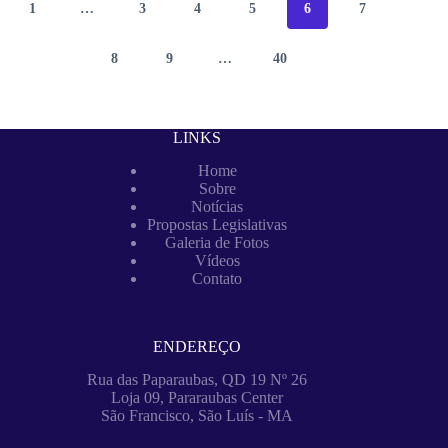
1
…
3
4
5
6
7
8
9
…
40
LINKS
Home
Sobre
Notícias
Propostas Legislativas
Galeria de Fotos
Vídeos
Contato
ENDEREÇO
Rua das Paparaubas, QD 19 Nº 26
Loja 09, Pararaubas Center
São Francisco, São Luís - MA