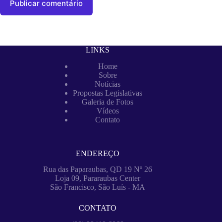
Publicar comentário
LINKS
Home
Sobre
Notícias
Propostas Legislativas
Galeria de Fotos
Vídeos
Contato
ENDEREÇO
Rua das Paparaubas, QD 19 Nº 26
Loja 09, Pararaubas Center
São Francisco, São Luís - MA
CONTATO