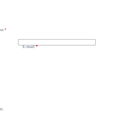
com
*
E-mail
*
t.