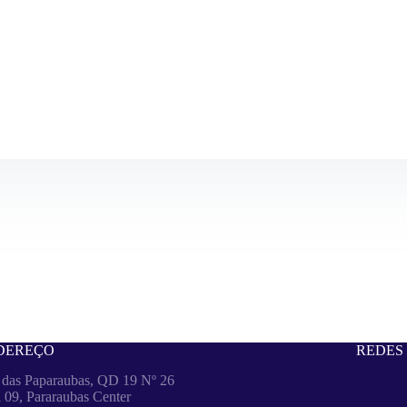
DEREÇO
REDES 
 das Paparaubas, QD 19 Nº 26
 09, Pararaubas Center