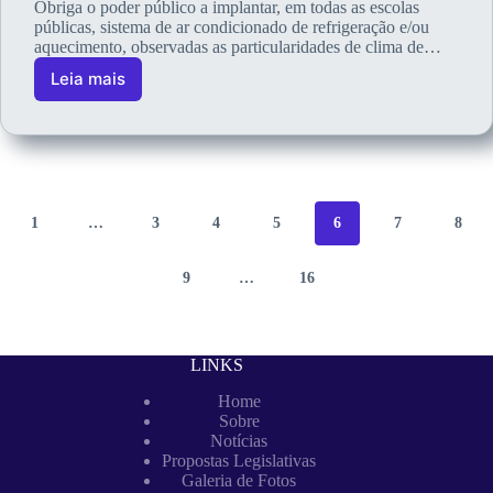
Obriga o poder público a implantar, em todas as escolas
públicas, sistema de ar condicionado de refrigeração e/ou
aquecimento, observadas as particularidades de clima de…
Leia mais
1
…
3
4
5
6
7
8
9
…
16
LINKS
Home
Sobre
Notícias
Propostas Legislativas
Galeria de Fotos